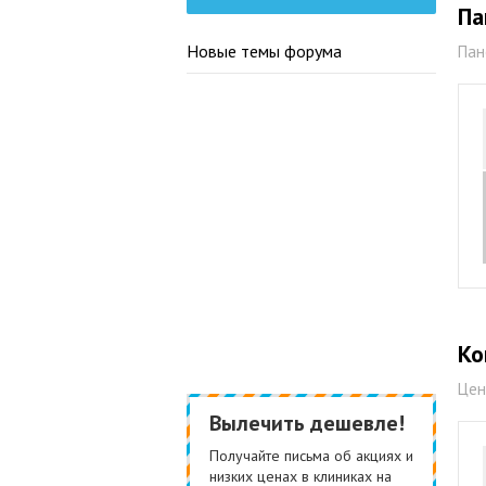
Па
Новые темы форума
Пан
Ко
Цен
Вылечить дешевле!
Получайте письма об акциях и
низких ценах в клиниках на