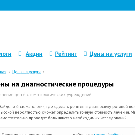
логи
Акции
Рейтинг
Цены на услуги
вная
›
Цены на услуги
›
ны на диагностические процедуры
внение цен 6 стоматологических учреждений
Найдено 6 стоматологии, где сделать рентген и диагностику ротовой пол
высокой вероятностью сможет определить точную стоимость лечения. М
самостоятельно проводят большинство необходимых исследований.
Поиск по ключевому слову
рейтинг по
метро
/
району