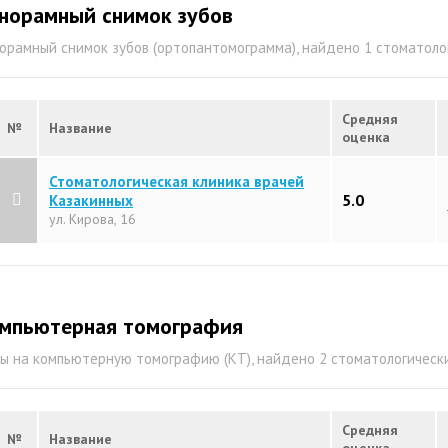
норамный снимок зубов
орамный снимок зубов (ортопантомограмма), найдено 1 стоматол
Средняя
№
Название
оценка
Стоматологическая клиника врачей
5.0
Казакинных
ул. Кирова, 16
мпьютерная томография
ы на компьютерную томографию (КТ), найдено 2 стоматологическ
Средняя
№
Название