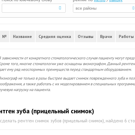
№
Название
Средняя оценка
Отзывы
Врачи
Работы
В зависимости от конкретного стоматологического случая пациенту могут пре
Кроме того, многие стоматологии уже оснащены визиографом. Данный рентген
дает ему ряд неоспоримых преимуществ перед стандартным оборудованием.
Визиограф не только в разы быстрее выдает снимок поврежденного зуба и по
изображения, а также работать с их моделированием в специальных программ
лучевую нагрузку на пациента.
нтген зуба (прицельный снимок)
 сделать рентген снимок зубов (прицельный снимок), найдено 6 с