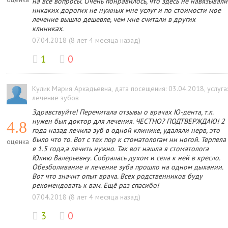
на все вопросы. Очень понравилось, что здесь не навязывали
никаких дорогих не нужных мне услуг и по стоимости мое
лечение вышло дешевле, чем мне считали в других
клиниках.
07.04.2018 (8 лет 4 месяца назад)
1
0
Кулик Мария Аркадьевна
, дата посещения: 03.04.2018
, услуга
лечение зубов
Здравствуйте! Перечитала отзывы о врачах Ю-дента, т.к.
нужен был доктор для лечения. ЧЕСТНО? ПОДТВЕРЖДАЮ! 2
4.8
года назад лечила зуб в одной клинике, удаляли нерв, это
было что то. Вот с тех пор к стоматологам ни ногой. Терпела
оценка
я 1.5 года,а лечить нужно. Так вот нашла я стоматолога
Юлию Валерьевну. Собралась духом и села к ней в кресло.
Обезболивание и лечение зуба прошло на одном дыхании.
Вот что значит опыт врача. Всех родственников буду
рекомендовать к вам. Ещё раз спасибо!
07.04.2018 (8 лет 4 месяца назад)
3
0