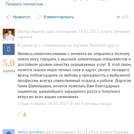
Виктор Иванов
, дата посещения: 19.01.2017
, услуга:
Лечение
кариеса
Я узнал(-а) о стоматологии на портале Stomatologija.su
Являюсь клиентом клиники с момента ее открытия и поэтому
смело могу говорить о высокой компетенции специалистов и
5.0
достойном уровне качества оказываемых услуг. В этой связи,
хочется сказать море теплых слов в адрес своего лечащего
оценка
врача, поблагодарить за любовь и преданность к выбранной
профессии, всегда ответственный подход к работе. Дорогая
Галия Шамильевна, хочется пожелать Вам благодарных
пациентов, дальнейшего карьерного роста и попутного
ветра во всех ваших начинаниях.
Отзыв оставлен 28.03.2017 (9 лет 4 месяца назад)
4
Anton Groshev
, дата посещения: 02.11.2016
, услуга:
Коронка