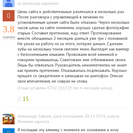
из диоксида циркония
Цены сайта и действительные различался в несколько раз.
После разговора с управляющей в лечении по
установленным ценам сайта было отказано. Через несколько
3.8
часов цены на сайте поменяли, хорошо сделал фотографии
старых. Составил претензию, жду ответ. Протезирование
оценка
вместе обещанных 2 месяцев длиться уже три с половиной.
Не уехал на работу из за этого, потерял деньги. Сделали
зубы на несколько тонов светлее моих. Выглядит как вампир
с белоснежными клыками. Провожали всей клиникой и
говорили привыкнешь. Советовали хим отбеливание своих.
Лишь бы отвязаться. Руководитель некомпетентен, не знает
как принять претензию. Отказывалась подписывать. Хорошо
пришёл со свидетелем и записывал на диктофон. Описал
свои впечатления, не соврал ни слова.
Отзыв оставлен 07.02.2017 (9 лет 6 месяцев назад)
15
Александр Зайцев
, дата посещения: 18.11.2015
, услуга:
Лечение кариеса
Я посещаю эту клинику с момента ее основания и хочу