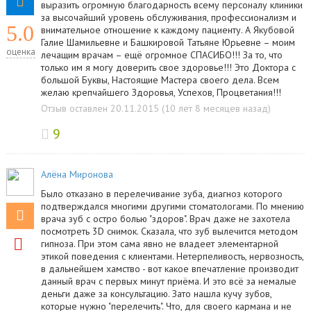
выразить огромную благодарность всему персоналу клиники
за высочайший уровень обслуживания, профессионализм и
5.0
внимательное отношение к каждому пациенту. А Якубовой
Галие Шамильевне и Башкировой Татьяне Юрьевне – моим
оценка
лечащим врачам – ещё огромное СПАСИБО!!! За то, что
только им я могу доверить свое здоровье!!! Это Доктора с
большой Буквы, Настоящие Мастера своего дела. Всем
желаю крепчайшего Здоровья, Успехов, Процветания!!!
Отзыв оставлен 20.11.2015 (10 лет 8 месяцев назад)
9
Алёна Миронова
Было отказано в перелечивание зуба, диагноз которого
подтверждался многими другими стоматологами. По мнению
врача зуб с остро болью "здоров". Врач даже не захотела
посмотреть 3D снимок. Сказала, что зуб вылечится методом
гипноза. При этом сама явно не владеет элементарной
этикой поведения с клиентами. Нетерпеливость, нервозность,
в дальнейшем хамство - вот какое впечатление производит
данный врач с первых минут приёма. И это всё за немалые
деньги даже за консультацию. Зато нашла кучу зубов,
которые нужно "перелечить". Что, для своего кармана и не